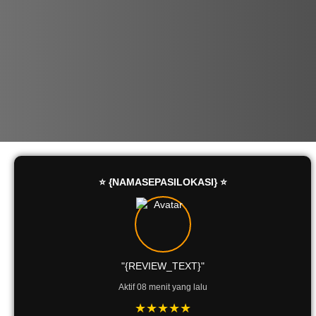
⭐ {NAMASEPASILOKASI} ⭐
"{REVIEW_TEXT}"
Aktif 08 menit yang lalu
★★★★★