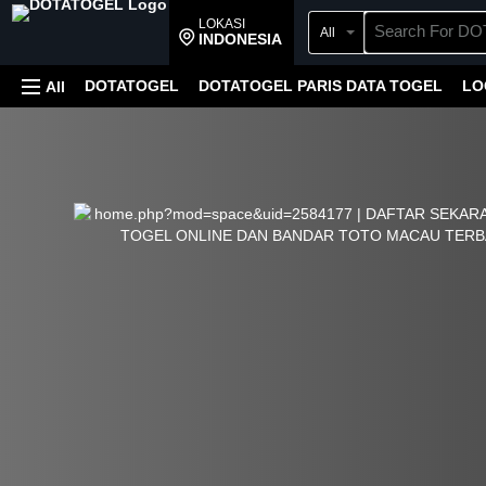
LOKASI
All
INDONESIA
DOTATOGEL
DOTATOGEL PARIS DATA TOGEL
LO
All
DOTATOGEL SINGAPORE TOGEL LIVE
DOTATOGEL 