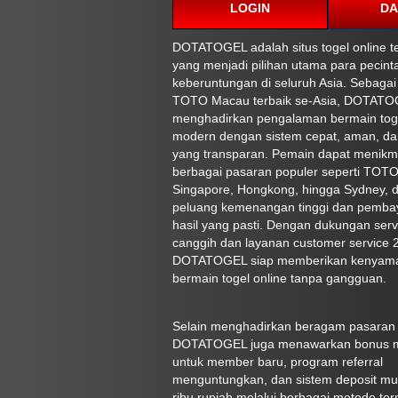
LOGIN
DA
DOTATOGEL adalah situs togel online t
yang menjadi pilihan utama para pecint
keberuntungan di seluruh Asia. Sebaga
TOTO Macau terbaik se-Asia, DOTAT
menghadirkan pengalaman bermain tog
modern dengan sistem cepat, aman, dan
yang transparan. Pemain dapat menikm
berbagai pasaran populer seperti TOT
Singapore, Hongkong, hingga Sydney, 
peluang kemenangan tinggi dan pemba
hasil yang pasti. Dengan dukungan serv
canggih dan layanan customer service 
DOTATOGEL siap memberikan kenyam
bermain togel online tanpa gangguan.
Selain menghadirkan beragam pasaran 
DOTATOGEL juga menawarkan bonus m
untuk member baru, program referral
menguntungkan, dan sistem deposit mul
ribu rupiah melalui berbagai metode te