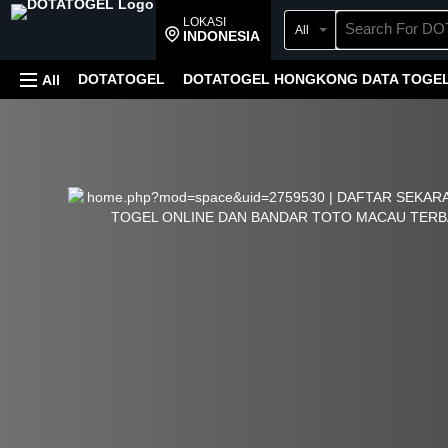
LOKASI
All
INDONESIA
DOTATOGEL
DOTATOGEL HONGKONG DATA TOGE
All
MESIN SLOT GACOR HARI INI
AKUN DEMO DOTATOG