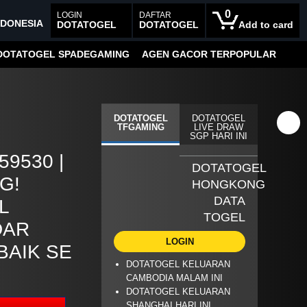
0
LOGIN
DAFTAR
NDONESIA
DOTATOGEL
DOTATOGEL
Add to card
DOTATOGEL SPADEGAMING
AGEN GACOR TERPOPULAR
DOTATOGEL
DOTATOGEL
TFGAMING
LIVE DRAW
SGP HARI INI
59530 |
DOTATOGEL
G!
HONGKONG
DATA
L
TOGEL
DAR
LOGIN
BAIK SE
DOTATOGEL KELUARAN
CAMBODIA MALAM INI
DOTATOGEL KELUARAN
SHANGHAI HARI INI