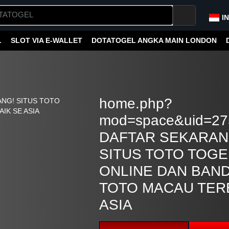
I
L
SLOT VIA E-WALLET
DOTATOGEL ANGKA MAIN LONDON
EL SLOT GACOR BET 200
DOTATOGEL ANGKA MAIN SYDNEY
home.php?
mod=space&uid=27
DAFTAR SEKARAN
SITUS TOTO TOGE
ONLINE DAN BAN
TOTO MACAU TER
ASIA