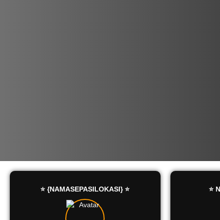
⭐ {NAMASEPASILOKASI} ⭐
⭐ 