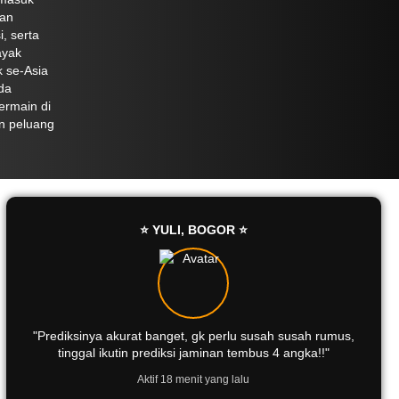
gan
, serta
ayak
k se-Asia
nda
ermain di
n peluang
⭐ YULI, BOGOR ⭐
"Prediksinya akurat banget, gk perlu susah susah rumus,
tinggal ikutin prediksi jaminan tembus 4 angka!!"
Aktif 18 menit yang lalu