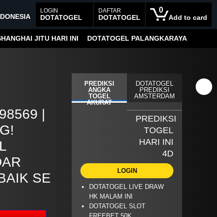
0
LOGIN
DAFTAR
NDONESIA
DOTATOGEL
DOTATOGEL
Add to card
ANGHAI JITU HARI INI
DOTATOGEL PALANGKARAYA
PREDIKSI
DOTATOGEL
ANGKA
PREDIKSI
TOGEL
AMSTERDAM
AKURAT
98569 |
PREDIKSI
G!
TOGEL
HARI INI
L
4D
DAR
LOGIN
BAIK SE
DOTATOGEL LIVE DRAW
HK MALAM INI
DOTATOGEL SLOT
FREEBET 50K