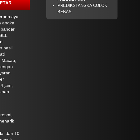
FTAR
PREDIKSI ANGKA COLOK
BEBAS
erpercaya
a angka
i bandar
OGEL
el
 hasil
ati
O Macau,
dengan
yaran
er
24 jam,
anan
resmi,
enarik
ai dari 10
rmasuk