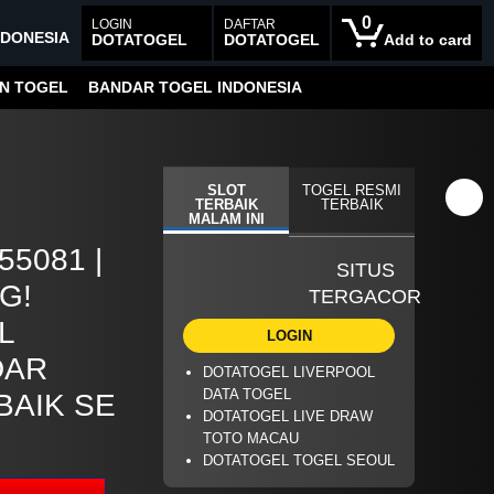
0
LOGIN
DAFTAR
NDONESIA
DOTATOGEL
DOTATOGEL
Add to card
N TOGEL
BANDAR TOGEL INDONESIA
SLOT
TOGEL RESMI
TERBAIK
TERBAIK
MALAM INI
55081 |
SITUS
G!
TERGACOR
L
LOGIN
DAR
DOTATOGEL LIVERPOOL
DATA TOGEL
BAIK SE
DOTATOGEL LIVE DRAW
TOTO MACAU
DOTATOGEL TOGEL SEOUL