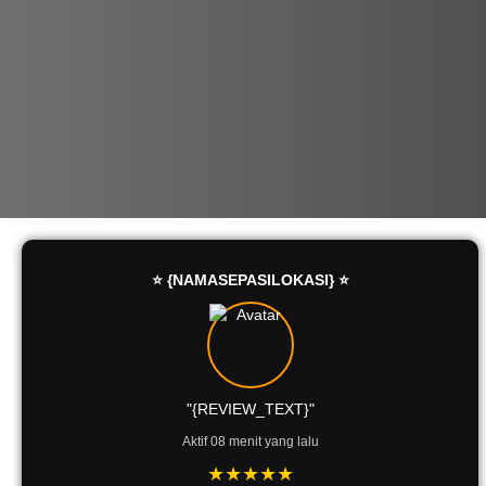
⭐ {NAMASEPASILOKASI} ⭐
"{REVIEW_TEXT}"
Aktif 08 menit yang lalu
★★★★★