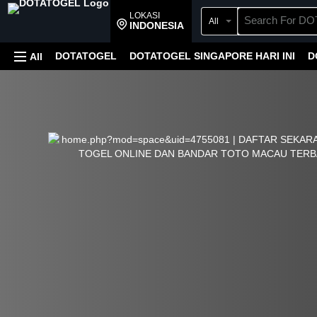
LOKASI
All
INDONESIA
DOTATOGEL
DOTATOGEL SINGAPORE HARI INI
D
All
DOTATOGEL SDY DATA
DOTATOGEL DATA BANGK