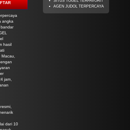
SITUS TOGEL TERFAVORIT
FTAR
AGEN JUDOL TERPERCAYA
erpercaya
a angka
i bandar
OGEL
el
 hasil
ati
O Macau,
dengan
yaran
er
24 jam,
anan
resmi,
enarik
ai dari 10
rmasuk