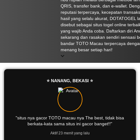
QRIS, transfer bank, dan e-wallet. Den
reputasi terpercaya, kecepatan transaksi
hasil yang selalu akurat, DOTATOGEL l
disebut sebagai situs togel online terbai
yang wajib Anda coba. Daftarkan diri A
sekarang dan rasakan sendiri sensasi b
bandar TOTO Macau terpercaya denga
menang besar setiap hari!
⭐ NANANG, BEKASI ⭐
"situs nya gacor TOTO macau nya The best, tidak bisa
berkata-kata sama situs ini gacor banget!!"
Aktif 23 menit yang lalu