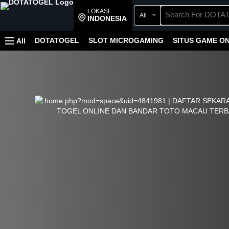
LOKASI
All
INDONESIA
DOTATOGEL
SLOT MICROGAMING
SITUS GAME O
All
DOTATOGEL ANGKA MAIN SINGAPORE TOTO
DOTAT
PREDIKSI TOGEL YANG KELUAR
DOTATOGEL TOGEL