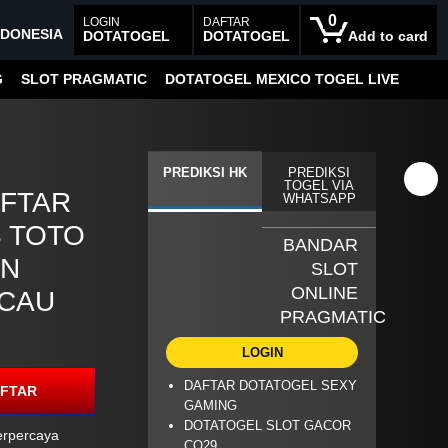
0
LOGIN
DAFTAR
NDONESIA
DOTATOGEL
DOTATOGEL
Add to card
G
SLOT PRAGMATIC
DOTATOGEL MEXICO TOGEL LIVE
COR BET 400
PREDIKSI HK
PREDIKSI
TOGEL VIA
DAFTAR
WHATSAPP
S TOTO
BANDAR
AN
SLOT
ONLINE
ACAU
PRAGMATIC
LOGIN
DAFTAR DOTATOGEL SEXY
FTAR
GAMING
DOTATOGEL SLOT GACOR
erpercaya
CQ29