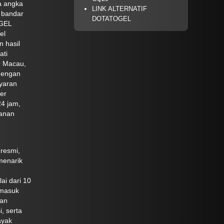
a angka
LINK ALTERNATIF
i bandar
DOTATOGEL
OGEL
el
 hasil
ati
O Macau,
dengan
yaran
er
24 jam,
anan
resmi,
enarik
ai dari 10
rmasuk
gan
, serta
ayak