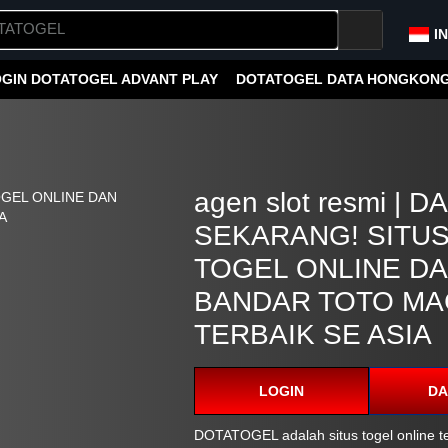
I
GIN DOTATOGEL ADVANT PLAY
DOTATOGEL DATA HONGKON
OTATOGEL KELUARAN TOTO MACAU 5D
DOTATOGEL SLOT GA
agen slot resmi | 
SEKARANG! SITU
TOGEL ONLINE D
BANDAR TOTO M
TERBAIK SE ASIA
LOGIN
DA
DOTATOGEL adalah situs togel online t