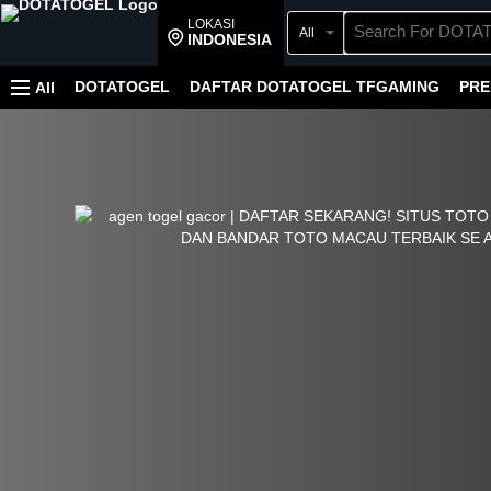
LOKASI
All
INDONESIA
DOTATOGEL
DAFTAR DOTATOGEL TFGAMING
PRE
All
DOTATOGEL TOGEL TAIWAN
DOTATOGEL KELUARA
DOTATOGEL AMSTERDAM
SLOT RESMI PRAGMATIC