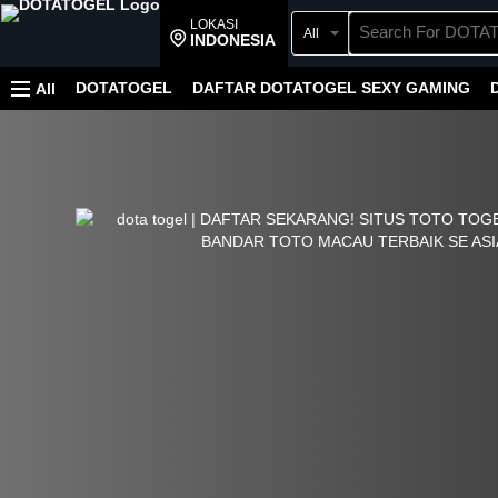
LOKASI
All
INDONESIA
DOTATOGEL
DAFTAR DOTATOGEL SEXY GAMING
All
DOTATOGEL ANGKA MAIN SEOUL
LOGIN DOTATOGE
TOTO PLATINUM