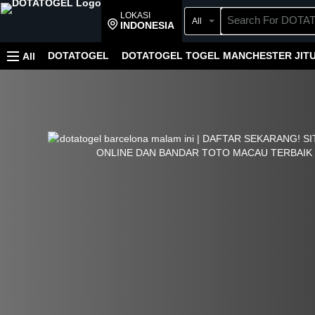
LOKASI
All
INDONESIA
DOTATOGEL
DOTATOGEL TOGEL MANCHESTER JITU 
All
PREDIKSI SIDNEY HARI INI LOTTO
AGEN TOGEL TE
PREDIKSI TOGEL SGP TERBARU