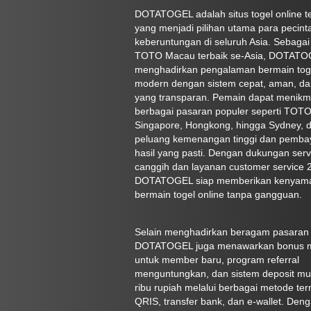
DOTATOGEL adalah situs togel online t
yang menjadi pilihan utama para pecint
keberuntungan di seluruh Asia. Sebaga
TOTO Macau terbaik se-Asia, DOTAT
menghadirkan pengalaman bermain tog
modern dengan sistem cepat, aman, dan
yang transparan. Pemain dapat menikm
berbagai pasaran populer seperti TOT
Singapore, Hongkong, hingga Sydney, 
peluang kemenangan tinggi dan pemba
hasil yang pasti. Dengan dukungan serv
canggih dan layanan customer service 
DOTATOGEL siap memberikan kenyam
bermain togel online tanpa gangguan.
Selain menghadirkan beragam pasaran 
DOTATOGEL juga menawarkan bonus m
untuk member baru, program referral
menguntungkan, dan sistem deposit mul
ribu rupiah melalui berbagai metode te
QRIS, transfer bank, dan e-wallet. Den