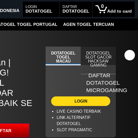
0
LOGIN
DAFTAR
NDONESIA
DOTATOGEL
DOTATOGEL
Add to card
ATOGEL TOGEL PORTUGAL
AGEN TOGEL TERCUAN
DOTATOGEL
DOTATOGEL
TOGEL
SLOT GACOR
n |
MACAU
HACKSAW
GAMING
G!
DAFTAR
L
DOTATOGEL
MICROGAMING
DAR
BAIK SE
LOGIN
LIVE CASINO TERBAIK
LINK ALTERNATIF
DOTATOGEL
SLOT PRAGMATIC
FTAR