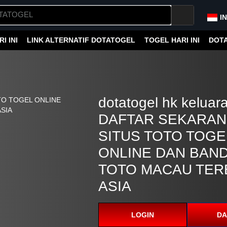
I
I INI
LINK ALTERNATIF DOTATOGEL
TOGEL HARI INI
DOT
GEL TOGEL MACAU 5D JITU HARI INI
PREDIKSI TOGEL FORUM
dotatogel hk keluara
DAFTAR SEKARAN
SITUS TOTO TOGE
ONLINE DAN BAN
TOTO MACAU TER
ASIA
LOGIN
DA