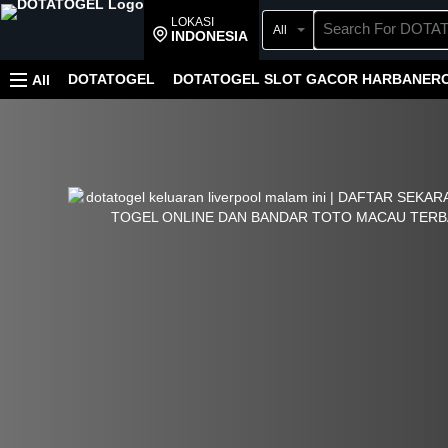
LOKASI
All
INDONESIA
DOTATOGEL
DOTATOGEL SLOT GACOR HARBANER
All
PREDIKSI TOGEL TERBARU SETIAP HARI
DOTATOGEL
DOTATOGEL TOPTREND
TOTO PLATINUM