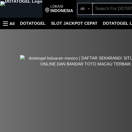
LOKASI
All
INDONESIA
DOTATOGEL
SLOT JACKPOT CEPAT
DOTATOGEL L
All
DOTATOGEL MANCHESTER TOGEL
DOTATOGEL KE
PASARAN TOGEL PREDIKSI
DOTATOGEL CASINO PL