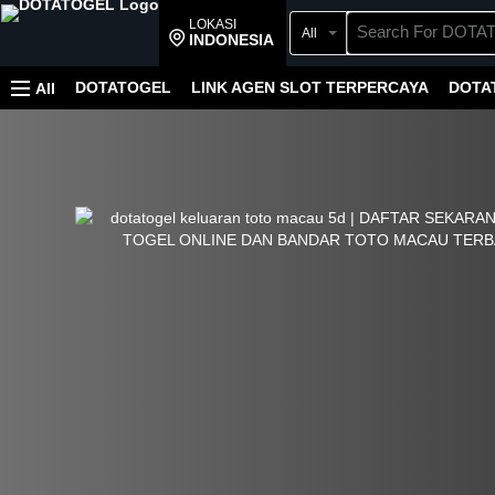
LOKASI
All
INDONESIA
DOTATOGEL
LINK AGEN SLOT TERPERCAYA
DOTA
All
DOTATOGEL TOGEL LIVERPOOL JITU HARI INI
DOTA
DOTATOGEL KELUARAN CANADA MALAM INI
PREDI