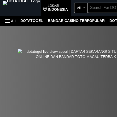
LOKASI
All
INDONESIA
DOTATOGEL
BANDAR CASINO TERPOPULAR
DOT
All
DOTATOGEL CMO368 TERBARU
TOGEL PREDIKSI 