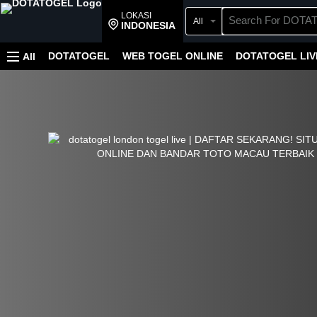
LOKASI
All
INDONESIA
DOTATOGEL
WEB TOGEL ONLINE
DOTATOGEL LIV
All
DOTATOGEL SEOUL TOGEL
BANDAR SLOT TERBAIK
DOTATOGEL TOTO MACAU 5D