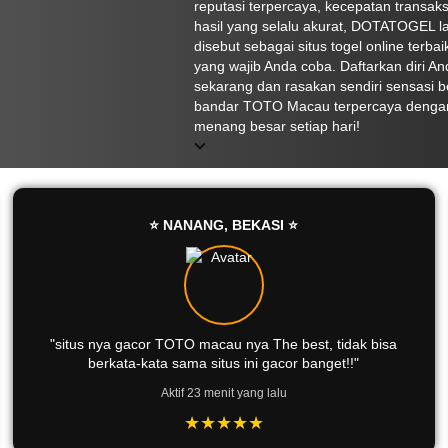
reputasi terpercaya, kecepatan transaksi
hasil yang selalu akurat, DOTATOGEL l
disebut sebagai situs togel online terbai
yang wajib Anda coba. Daftarkan diri A
sekarang dan rasakan sendiri sensasi b
bandar TOTO Macau terpercaya denga
menang besar setiap hari!
⭐ NANANG, BEKASI ⭐
"situs nya gacor TOTO macau nya The best, tidak bisa
berkata-kata sama situs ini gacor banget!!"
Aktif 23 menit yang lalu
★★★★★