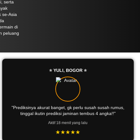
, serta
ayak
k se-Asia
nda
ermain di
n peluang
⭐ YULI, BOGOR ⭐
"Prediksinya akurat banget, gk perlu susah susah rumus,
tinggal ikutin prediksi jaminan tembus 4 angka!!"
Aktif 18 menit yang lalu
★★★★★