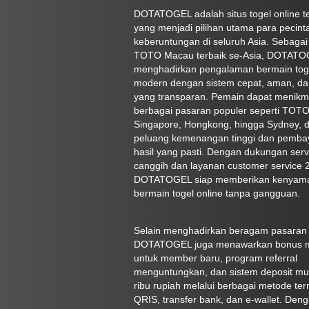
DOTATOGEL adalah situs togel online t
yang menjadi pilihan utama para pecint
keberuntungan di seluruh Asia. Sebaga
TOTO Macau terbaik se-Asia, DOTAT
menghadirkan pengalaman bermain tog
modern dengan sistem cepat, aman, dan
yang transparan. Pemain dapat menikm
berbagai pasaran populer seperti TOT
Singapore, Hongkong, hingga Sydney, 
peluang kemenangan tinggi dan pemba
hasil yang pasti. Dengan dukungan serv
canggih dan layanan customer service 
DOTATOGEL siap memberikan kenyam
bermain togel online tanpa gangguan.
Selain menghadirkan beragam pasaran 
DOTATOGEL juga menawarkan bonus m
untuk member baru, program referral
menguntungkan, dan sistem deposit mul
ribu rupiah melalui berbagai metode te
QRIS, transfer bank, dan e-wallet. Den