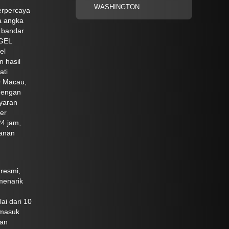
WASHINGTON
erpercaya
a angka
i bandar
OGEL
el
 hasil
ati
O Macau,
dengan
yaran
er
24 jam,
anan
resmi,
enarik
ai dari 10
rmasuk
gan