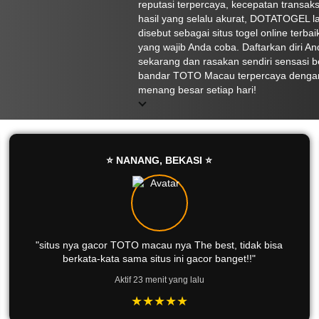
reputasi terpercaya, kecepatan transaksi
hasil yang selalu akurat, DOTATOGEL l
disebut sebagai situs togel online terbai
yang wajib Anda coba. Daftarkan diri A
sekarang dan rasakan sendiri sensasi b
bandar TOTO Macau terpercaya denga
menang besar setiap hari!
⭐ NANANG, BEKASI ⭐
"situs nya gacor TOTO macau nya The best, tidak bisa
berkata-kata sama situs ini gacor banget!!"
Aktif 23 menit yang lalu
★★★★★