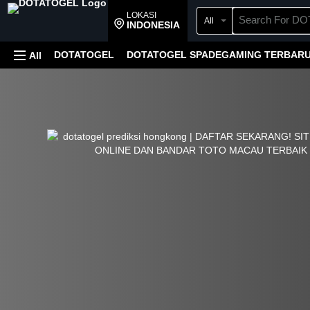
LOKASI
All
INDONESIA
DOTATOGEL
DOTATOGEL SPADEGAMING TERBAR
All
DOTATOGEL DATA PORTUGAL
BANDAR LIVE GAME