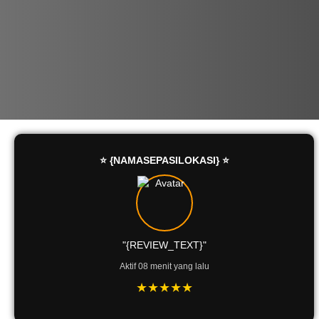
⭐ {NAMASEPASILOKASI} ⭐
"{REVIEW_TEXT}"
Aktif 08 menit yang lalu
★★★★★