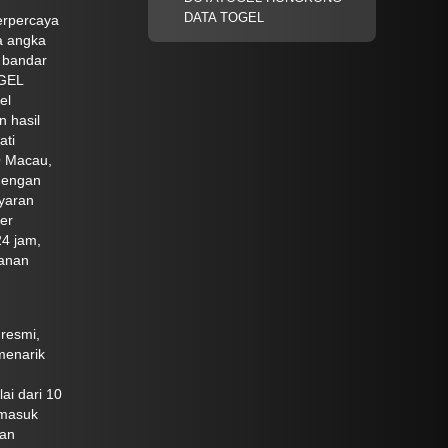
DATA TOGEL
erpercaya
a angka
i bandar
OGEL
el
 hasil
ati
O Macau,
dengan
yaran
er
24 jam,
anan
resmi,
enarik
ai dari 10
rmasuk
gan