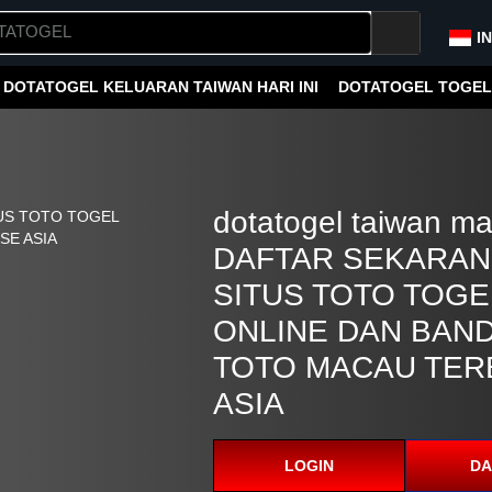
I
DOTATOGEL KELUARAN TAIWAN HARI INI
DOTATOGEL TOGEL
TATOGEL NO LIMIT CITY
BANDAR SLOT PRAGMATIC
DOTAT
dotatogel taiwan mal
DAFTAR SEKARAN
SITUS TOTO TOGE
ONLINE DAN BAN
TOTO MACAU TER
ASIA
LOGIN
DA