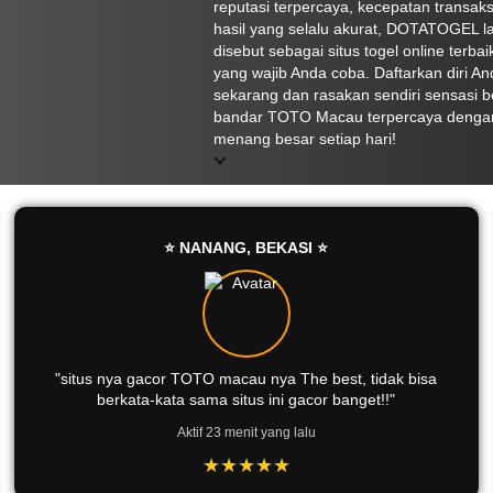
reputasi terpercaya, kecepatan transaksi
hasil yang selalu akurat, DOTATOGEL l
disebut sebagai situs togel online terbai
yang wajib Anda coba. Daftarkan diri A
sekarang dan rasakan sendiri sensasi b
bandar TOTO Macau terpercaya denga
menang besar setiap hari!
⭐ NANANG, BEKASI ⭐
"situs nya gacor TOTO macau nya The best, tidak bisa
berkata-kata sama situs ini gacor banget!!"
Aktif 23 menit yang lalu
★★★★★