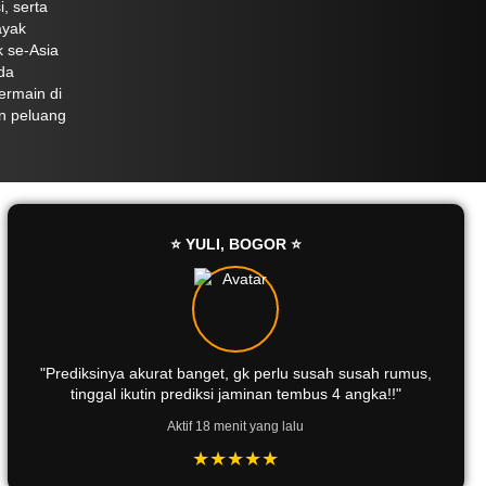
, serta
ayak
k se-Asia
nda
ermain di
n peluang
⭐ YULI, BOGOR ⭐
"Prediksinya akurat banget, gk perlu susah susah rumus,
tinggal ikutin prediksi jaminan tembus 4 angka!!"
Aktif 18 menit yang lalu
★★★★★