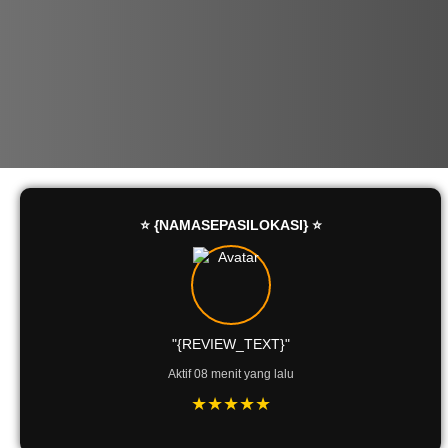
⭐ {NAMASEPASILOKASI} ⭐
"{REVIEW_TEXT}"
Aktif 08 menit yang lalu
★★★★★