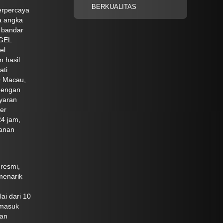
BERKUALITAS
erpercaya
a angka
i bandar
OGEL
el
 hasil
ati
O Macau,
dengan
yaran
er
24 jam,
anan
resmi,
enarik
ai dari 10
rmasuk
gan