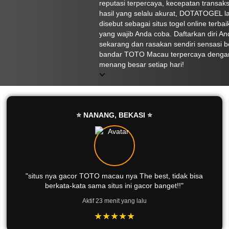
reputasi terpercaya, kecepatan transaksi
hasil yang selalu akurat, DOTATOGEL l
disebut sebagai situs togel online terbai
yang wajib Anda coba. Daftarkan diri A
sekarang dan rasakan sendiri sensasi b
bandar TOTO Macau terpercaya denga
menang besar setiap hari!
⭐ NANANG, BEKASI ⭐
"situs nya gacor TOTO macau nya The best, tidak bisa
berkata-kata sama situs ini gacor banget!!"
Aktif 23 menit yang lalu
★★★★★