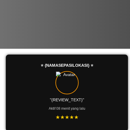
⭐ {NAMASEPASILOKASI} ⭐
"{REVIEW_TEXT}"
Aktif 08 menit yang lalu
★★★★★