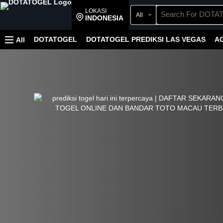
LOKASI
All
INDONESIA
DOTATOGEL
DOTATOGEL PREDIKSI LAS VEGAS
A
All
DOTATOGEL KELUARAN LIVERPOOL MALAM INI
DOT
DOTATOGEL WASHINGTON
DOTATOGEL ANGKA MAI