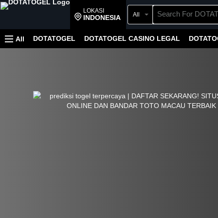
LOKASI
All
INDONESIA
DOTATOGEL
DOTATOGEL CASINO LEGAL
DOTATO
All
INFO SLOT GACOR
DOTATOGEL SBO SLOT
DOTAT