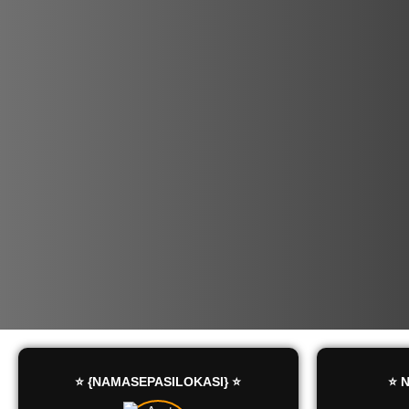
⭐ {NAMASEPASILOKASI} ⭐
⭐ 