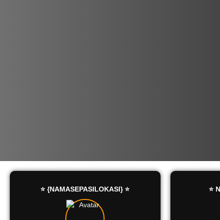
⭐ {NAMASEPASILOKASI} ⭐
⭐ 