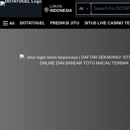
LOKASI
All
INDONESIA
DOTATOGEL
PREDIKSI JITU
SITUS LIVE CASINO 
All
DOTATOGEL KELUARAN PARIS
DOTATOGEL MEXICO