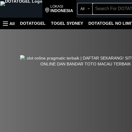
LOKASI
All
INDONESIA
DOTATOGEL
TOGEL SYDNEY
DOTATOGEL NO LIMI
All
DOTATOGEL KELUARAN MANCHESTER MALAM INI
D
PREDIKSI TOGEL ONLINE TERPERCAYA 2024
DOTATO