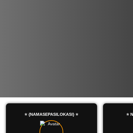
⭐ {NAMASEPASILOKASI} ⭐
⭐ 