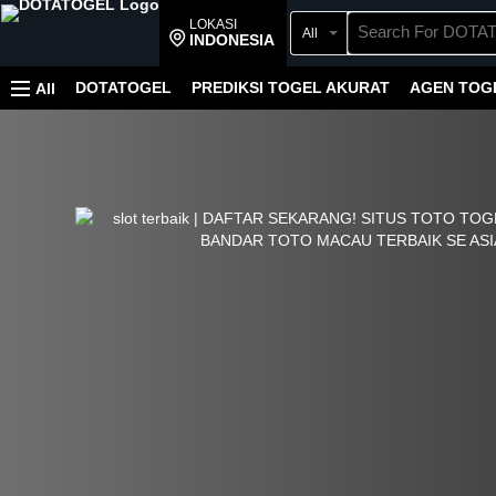
LOKASI
All
INDONESIA
DOTATOGEL
PREDIKSI TOGEL AKURAT
AGEN TOG
All
DOTATOGEL ANGKA MAIN HONGKONG
DOTATOGEL 
DOTATOGEL MACAU DATA TOGEL
SLOT ONLINE RE