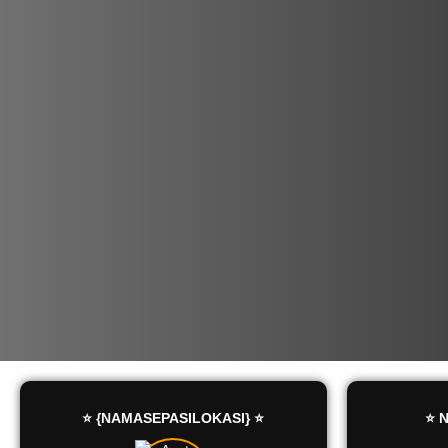
⭐ {NAMASEPASILOKASI} ⭐
⭐ 