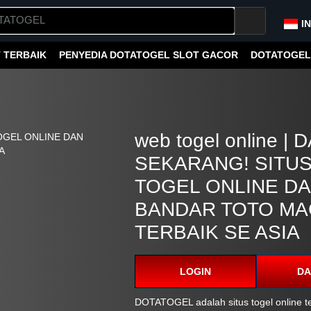
I
T TERBAIK
PENYEDIA DOTATOGEL SLOT GACOR
DOTATOGEL
GEL KELUARAN BRAZIL HARI INI
web togel online |
SEKARANG! SITU
TOGEL ONLINE D
BANDAR TOTO M
TERBAIK SE ASIA
LOGIN
DA
DOTATOGEL adalah situs togel online t