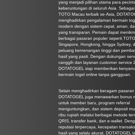
yang menjadi pilihan utama para pecint
keberuntungan di seluruh Asia. Sebaga
TOTO Macau terbaik se-Asia, DOTAT
menghadirkan pengalaman bermain tog
modern dengan sistem cepat, aman, dan
yang transparan. Pemain dapat menikm
berbagai pasaran populer seperti TOT
Singapore, Hongkong, hingga Sydney, 
peluang kemenangan tinggi dan pemba
hasil yang pasti. Dengan dukungan serv
canggih dan layanan customer service 
DOTATOGEL siap memberikan kenyam
bermain togel online tanpa gangguan.
Selain menghadirkan beragam pasaran 
DOTATOGEL juga menawarkan bonus m
untuk member baru, program referral
menguntungkan, dan sistem deposit mul
ribu rupiah melalui berbagai metode te
QRIS, transfer bank, dan e-wallet. Den
reputasi terpercaya, kecepatan transaksi
hasil yang selalu akurat, DOTATOGEL l