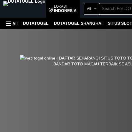
LOKASI
All
INDONESIA
DOTATOGEL
DOTATOGEL SHANGHAI
SITUS SLO
All
PREDIKSI TOGEL FORUM
BANDAR TOTO
DOTATO